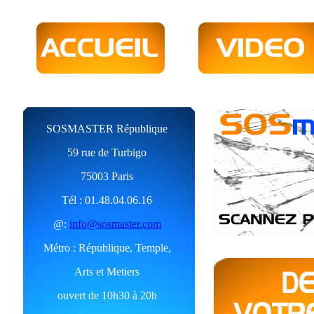
SOSMASTER République
59 rue de Turbigo
75003 Paris
Tél : 01.48.04.06.16
@:
info@sosmaster.com
Métro : République, Temple,
Arts et Metiers
ouvert de 10h30 à 20h