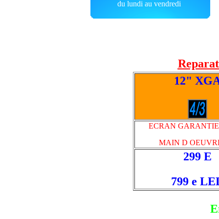
du lundi au vendredi
R
eparat
12" XG
ECRAN GARANTIE 
MAIN D OEUVRE
299 E
799 e LE
E