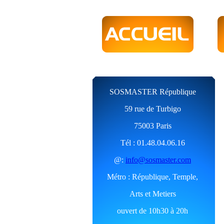
SOSMASTER République
59 rue de Turbigo
75003 Paris
Tél : 01.48.04.06.16
@:
info@sosmaster.com
Métro : République, Temple,
Arts et Metiers
ouvert de 10h30 à 20h