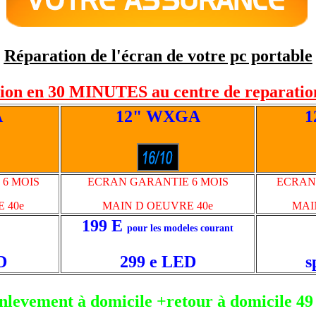
Réparation de l'écran de votre pc portable
ion en
30 MINUTES
au centre de reparatio
A
12" WXGA
1
6 MOIS
ECRAN GARANTIE 6 MOIS
ECRAN
 40e
MAIN D OEUVRE 40e
MAI
199 E
pour les modeles courant
D
299 e LED
s
nlevement à domicile +retour à domicile 49