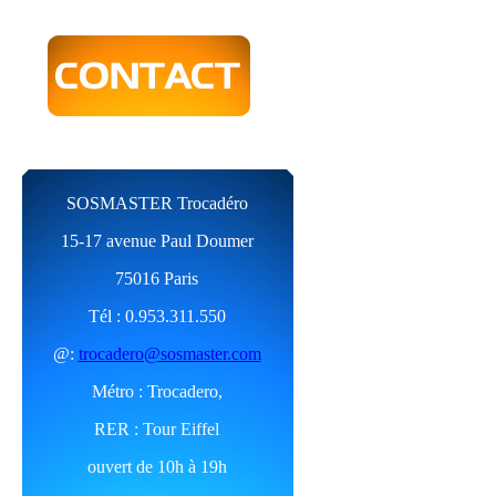
SOSMASTER Trocadéro
15-17 avenue Paul Doumer
75016 Paris
Tél : 0.953.311.550
@:
trocadero@sosmaster.com
Métro : Trocadero,
RER : Tour Eiffel
ouvert de 10h à 19h