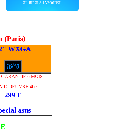
du lundi au vendredi
n (
P
aris)
2" WXGA
 GARANTIE 6 MOIS
N D OEUVRE 40e
299 E
pecial asus
 E